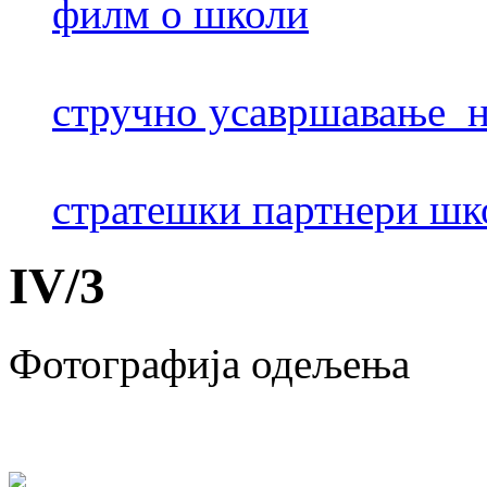
филм о школи
стручно усавршавање н
стратешки партнери шк
IV
/
3
Фотографија одељења