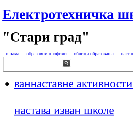
Електротехничка ш
"Стари град"
о нама
образовни профили
облици образовања
наста
ваннаставне активности
настава изван школе