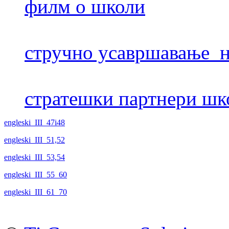
филм о школи
стручно усавршавање н
стратешки партнери шк
engleski_III_47i48
engleski_III_51,52
engleski_III_53,54
engleski_III_55_60
engleski_III_61_70