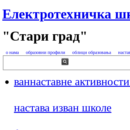
Електротехничка ш
"Стари град"
о нама
образовни профили
облици образовања
наста
ваннаставне активности
настава изван школе