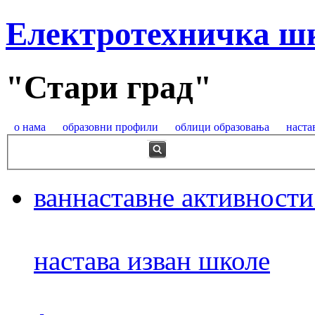
Електротехничка ш
"Стари град"
о нама
образовни профили
облици образовања
наста
ваннаставне активности
настава изван школе