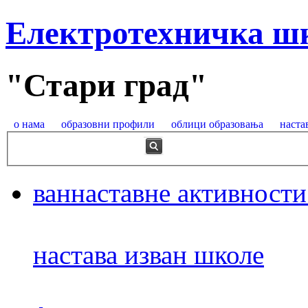
Електротехничка ш
"Стари град"
о нама
образовни профили
облици образовања
наста
ваннаставне активности
настава изван школе