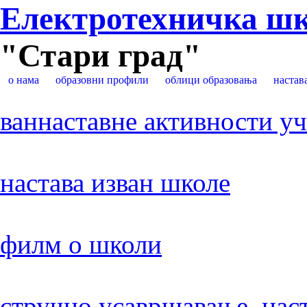
Електротехничка ш
"Стари град"
о нама
образовни профили
облици образовања
настав
ваннаставне активности у
настава изван школе
филм о школи
стручно усавршавање нас