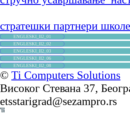
стратешки партнери школ
ENGLESKI_II2_01
ENGLESKI_II2_02
ENGLESKI_II2_03
ENGLESKI_II2_06
ENGLESKI_II2_08
©
Ti Computers Solutions
Високог Стевана 37, Београ
etsstarigrad@sezampro.rs