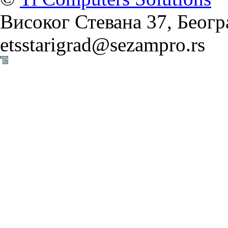
Високог Стевана 37, Београ
etsstarigrad@sezampro.rs