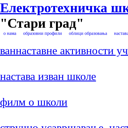
Електротехничка ш
"Стари град"
о нама
образовни профили
облици образовања
настав
ваннаставне активности у
настава изван школе
филм о школи
стручно усавршавање нас