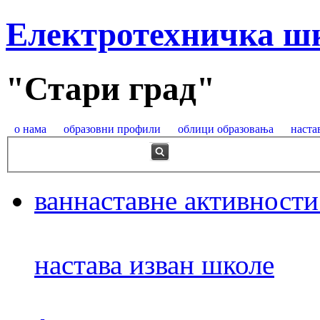
Електротехничка ш
"Стари град"
о нама
образовни профили
облици образовања
наста
ваннаставне активности
настава изван школе