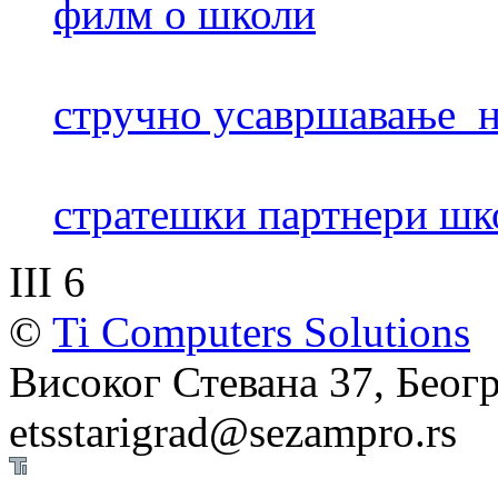
филм о школи
стручно усавршавање н
стратешки партнери шк
III 6
©
Ti Computers Solutions
Високог Стевана 37, Беогр
etsstarigrad@sezampro.rs