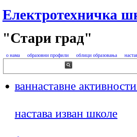
Електротехничка ш
"Стари град"
о нама
образовни профили
облици образовања
наста
ваннаставне активности
настава изван школе