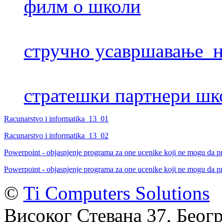
филм о школи
стручно усавршавање н
стратешки партнери шк
Racunarstvo i informatika_13_01
Racunarstvo i informatika_13_02
Powerpoint - objasnjenje programa za one ucenike koji ne mogu da p
Powerpoint - objasnjenje programa za one ucenike koji ne mogu da p
©
Ti Computers Solutions
Високог Стевана 37, Беогр