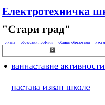
Електротехничка ш
"Стари град"
о нама
образовни профили
облици образовања
наста
ваннаставне активности
настава изван школе