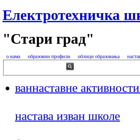
Електротехничка ш
"Стари град"
о нама
образовни профили
облици образовања
наста
ваннаставне активности
настава изван школе