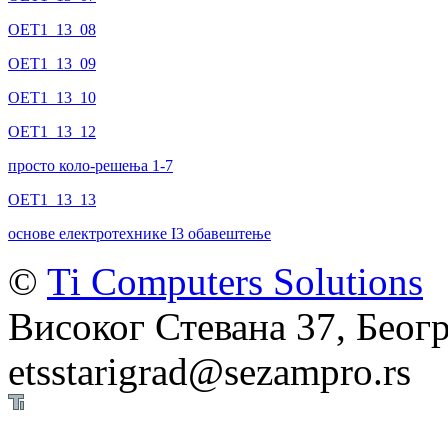
OET1_13_08
OET1_13_09
OET1_13_10
OET1_13_12
просто коло-решења 1-7
OET1_13_13
основе електротехнике I3 обавештење
©
Ti Computers Solutions
Високог Стевана 37, Беогр
etsstarigrad@sezampro.rs