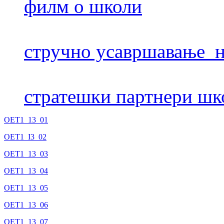
филм о школи
стручно усавршавање н
стратешки партнери шк
OET1_13_01
OET1_I3_02
ОЕТ1_13_03
OET1_13_04
OET1_13_05
OET1_13_06
OET1_13_07