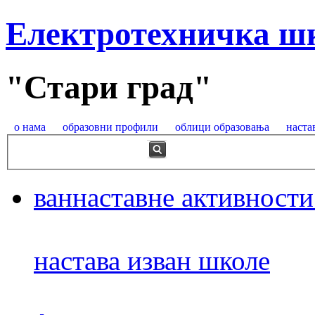
Електротехничка ш
"Стари град"
о нама
образовни профили
облици образовања
наста
ваннаставне активности
настава изван школе