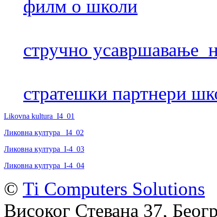
филм о школи
стручно усавршавање н
стратешки партнери шк
Likovna kultura_I4_01
Ликовна култура_ I4_02
Ликовна култура_I-4_03
Ликовна култура_I-4_04
©
Ti Computers Solutions
Високог Стевана 37, Беогр