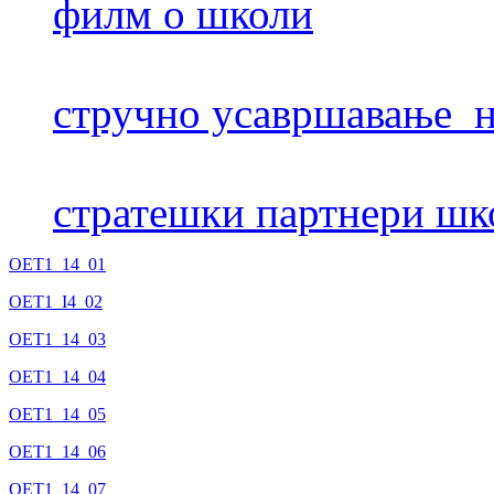
филм о школи
стручно усавршавање н
стратешки партнери шк
OET1_14_01
OET1_I4_02
ОЕТ1_14_03
OET1_14_04
OET1_14_05
OET1_14_06
OET1_14_07