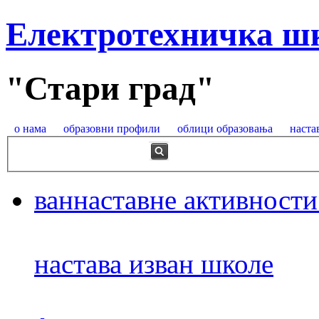
Електротехничка ш
"Стари град"
о нама
образовни профили
облици образовања
наста
ваннаставне активности
настава изван школе