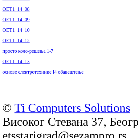
OET1_14_08
OET1_14_09
OET1_14_10
OET1_14_12
просто коло-решења 1-7
OET1_14_13
основе електротехнике I4 обавештење
©
Ti Computers Solutions
Високог Стевана 37, Беогр
etsstarigrad@sezampro.rs