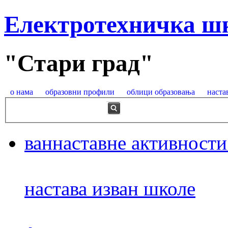
Електротехничка ш
"Стари град"
о нама
образовни профили
облици образовања
наста
ваннаставне активности
настава изван школе