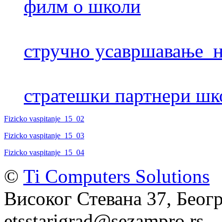
филм о школи
стручно усавршавање н
стратешки партнери шк
Fizicko vaspitanje_15_02
Fizicko vaspitanje_15_03
Fizicko vaspitanje_15_04
©
Ti Computers Solutions
Високог Стевана 37, Беогр
etsstarigrad@sezampro.rs