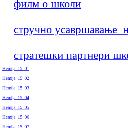
филм о школи
стручно усавршавање н
стратешки партнери шк
Hemija_15_01
Hemija_15_02
Hemija_15_03
Hemija_15_04
Hemija_15_05
Hemija_15_06
Hemija_15_07