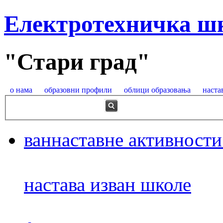
Електротехничка ш
"Стари град"
о нама
образовни профили
облици образовања
наста
ваннаставне активности
настава изван школе