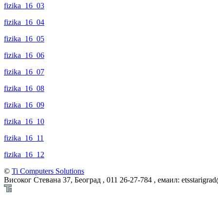
fizika_16_03
fizika_16_04
fizika_16_05
fizika_16_06
fizika_16_07
fizika_16_08
fizika_16_09
fizika_16_10
fizika_16_11
fizika_16_12
©
Ti Computers Solutions
Високог Стевана 37, Београд , 011 26-27-784 , емаил: etsstarigra