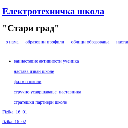
Електротехничка школа
"Стари град"
о нама
образовни профили
облици образовања
наста
ваннаставне активности ученика
настава изван школе
филм о школи
стручно усавршавање наставника
стратешки партнери школе
Fizika_16_01
fizika_16_02