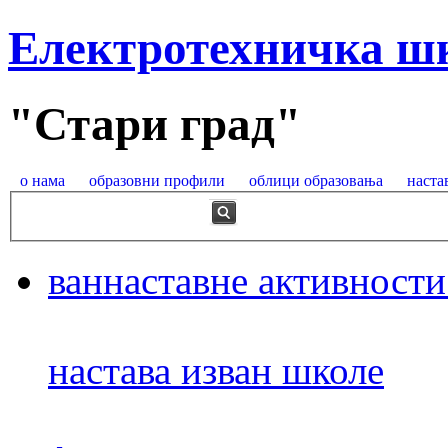
Електротехничка ш
"Стари град"
о нама
образовни профили
облици образовања
наста
ваннаставне активности
настава изван школе