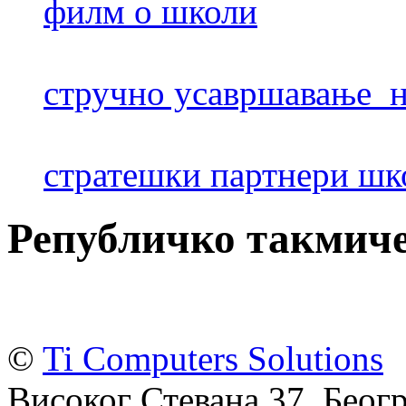
филм о школи
стручно усавршавање н
стратешки партнери шк
Републичко такмич
©
Ti Computers Solutions
Високог Стевана 37, Беогр