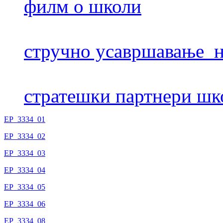
филм о школи
стручно усавршавање н
стратешки партнери шк
EP_3334_01
EP_3334_02
EP_3334_03
EP_3334_04
EP_3334_05
EP_3334_06
EP_3334_08