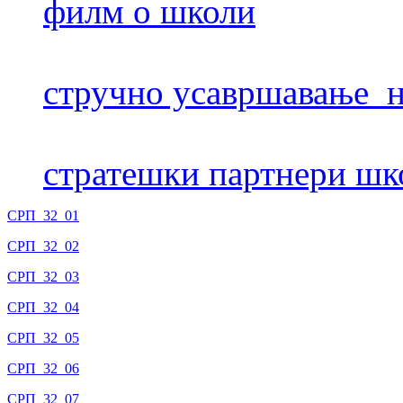
филм о школи
стручно усавршавање н
стратешки партнери шк
СРП_32_01
СРП_32_02
СРП_32_03
СРП_32_04
СРП_32_05
СРП_32_06
СРП_32_07