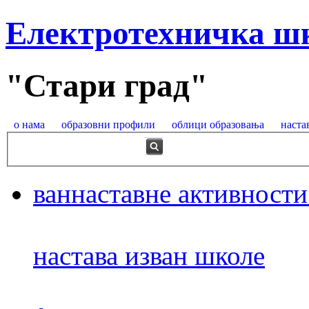
Електротехничка ш
"Стари град"
о нама
образовни профили
облици образовања
наста
ваннаставне активности
настава изван школе